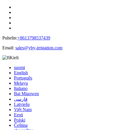
Puhelin:
+8613798537439
Email:
sales@yby-irrigation.com
Kieli
suomi
English
Português
Melayu
Italiano
Bai Miaowen
فارسی
Latviešu
Việt Nam
Eesti
Polski
Čeština