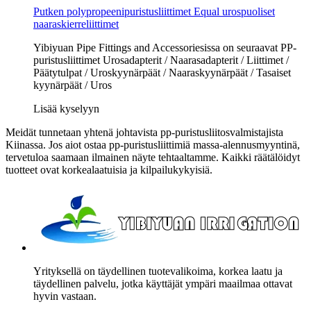
Putken polypropeenipuristusliittimet Equal urospuoliset
naaraskierreliittimet
Yibiyuan Pipe Fittings and Accessoriesissa on seuraavat PP-
puristusliittimet Urosadapterit / Naarasadapterit / Liittimet /
Päätytulpat / Uroskyynärpäät / Naaraskyynärpäät / Tasaiset
kyynärpäät / Uros
Lisää kyselyyn
Meidät tunnetaan yhtenä johtavista pp-puristusliitosvalmistajista
Kiinassa. Jos aiot ostaa pp-puristusliittimiä massa-alennusmyyntinä,
tervetuloa saamaan ilmainen näyte tehtaaltamme. Kaikki räätälöidyt
tuotteet ovat korkealaatuisia ja kilpailukykyisiä.
Yrityksellä on täydellinen tuotevalikoima, korkea laatu ja
täydellinen palvelu, jotka käyttäjät ympäri maailmaa ottavat
hyvin vastaan.