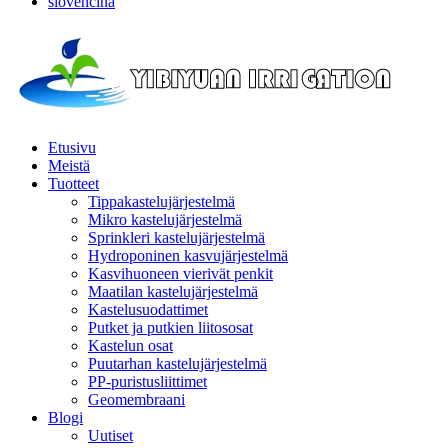
slovenčina
Etusivu
Meistä
Tuotteet
Tippakastelujärjestelmä
Mikro kastelujärjestelmä
Sprinkleri kastelujärjestelmä
Hydroponinen kasvujärjestelmä
Kasvihuoneen vierivät penkit
Maatilan kastelujärjestelmä
Kastelusuodattimet
Putket ja putkien liitososat
Kastelun osat
Puutarhan kastelujärjestelmä
PP-puristusliittimet
Geomembraani
Blogi
Uutiset