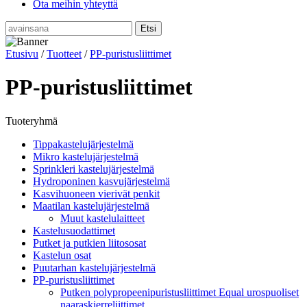
Ota meihin yhteyttä
Etusivu
/
Tuotteet
/
PP-puristusliittimet
PP-puristusliittimet
Tuoteryhmä
Tippakastelujärjestelmä
Mikro kastelujärjestelmä
Sprinkleri kastelujärjestelmä
Hydroponinen kasvujärjestelmä
Kasvihuoneen vierivät penkit
Maatilan kastelujärjestelmä
Muut kastelulaitteet
Kastelusuodattimet
Putket ja putkien liitososat
Kastelun osat
Puutarhan kastelujärjestelmä
PP-puristusliittimet
Putken polypropeenipuristusliittimet Equal urospuoliset
naaraskierreliittimet