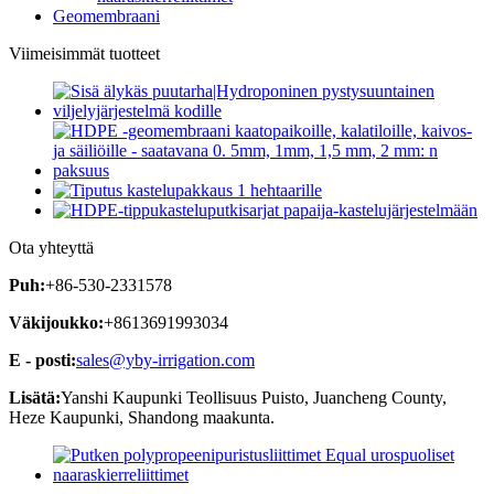
Geomembraani
Viimeisimmät tuotteet
Ota yhteyttä
Puh:
+86-530-2331578
Väkijoukko:
+8613691993034
E - posti:
sales@yby-irrigation.com
Lisätä:
Yanshi Kaupunki Teollisuus Puisto, Juancheng County,
Heze Kaupunki, Shandong maakunta.