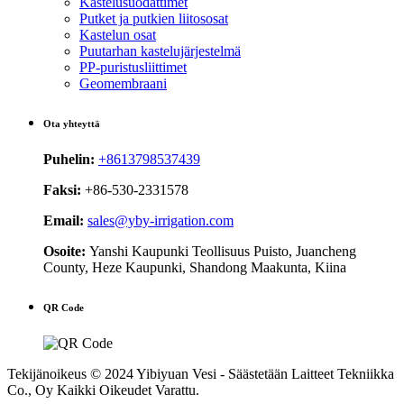
Kastelusuodattimet
Putket ja putkien liitososat
Kastelun osat
Puutarhan kastelujärjestelmä
PP-puristusliittimet
Geomembraani
Ota yhteyttä
Puhelin:
+8613798537439
Faksi:
+86-530-2331578
Email:
sales@yby-irrigation.com
Osoite:
Yanshi Kaupunki Teollisuus Puisto, Juancheng
County, Heze Kaupunki, Shandong Maakunta, Kiina
QR Code
Tekijänoikeus © 2024 Yibiyuan Vesi - Säästetään Laitteet Tekniikka
Co., Oy Kaikki Oikeudet Varattu.