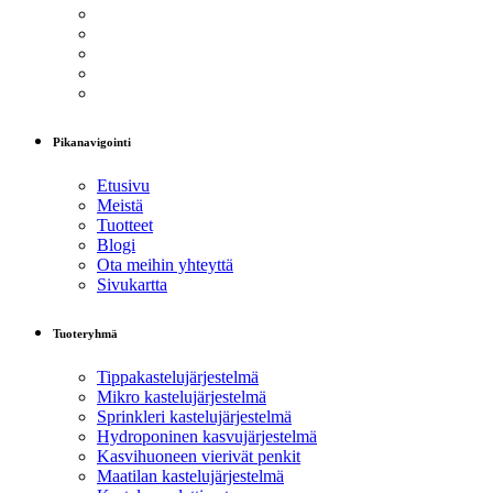
Pikanavigointi
Etusivu
Meistä
Tuotteet
Blogi
Ota meihin yhteyttä
Sivukartta
Tuoteryhmä
Tippakastelujärjestelmä
Mikro kastelujärjestelmä
Sprinkleri kastelujärjestelmä
Hydroponinen kasvujärjestelmä
Kasvihuoneen vierivät penkit
Maatilan kastelujärjestelmä